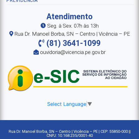
PREVIDENCIA
Atendimento
Seg. à Sex. 07h às 13h
Rua Dr. Manoel Borba, SN – Centro | Vicência – PE
(81) 3641-1099
ouvidoria@vicencia.pe.gov.br
Select Language
▼
Rua Dr. Manoel Borba, SN – Centro | Vicência – PE | CEP: 55850-000 ||
CNPJ: 10.168.235/0001-40