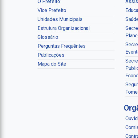
O Prefeito
Assis
Vice Prefeito
Educa
Unidades Municipais
Saúd
Estrutura Organizacional
Secre
Plane
Glossário
Secre
Perguntas Frequêntes
Event
Publicações
Secre
Mapa do Site
Publi
Econ
Segur
Fome
Org
Ouvid
Comis
Contr