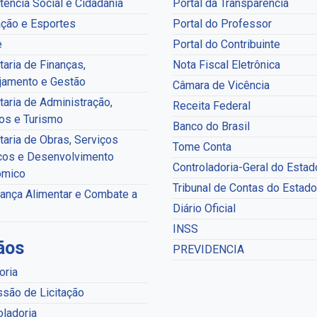
tência Social e Cidadania
Portal da Transparência
ção e Esportes
Portal do Professor
e
Portal do Contribuinte
taria de Finanças,
Nota Fiscal Eletrônica
jamento e Gestão
Câmara de Vicência
taria de Administração,
Receita Federal
os e Turismo
Banco do Brasil
taria de Obras, Serviços
Tome Conta
cos e Desenvolvimento
Controladoria-Geral do Estad
ômico
Tribunal de Contas do Estado
ança Alimentar e Combate a
Diário Oficial
INSS
ãos
PREVIDENCIA
oria
são de Licitação
oladoria