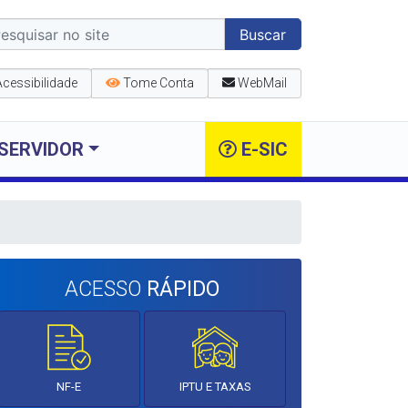
Buscar
Acessibilidade
Tome Conta
WebMail
SERVIDOR
E-SIC
ACESSO
RÁPIDO
NF-E
IPTU E TAXAS