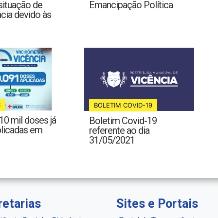
situação de
Emancipação Política
cia devido às
S
BOLETIM COVID-19
10 mil doses já
Boletim Covid-19
plicadas em
referente ao dia
31/05/2021
retarias
Sites e Portais