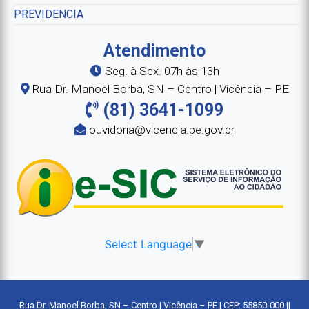
PREVIDENCIA
Atendimento
Seg. à Sex. 07h às 13h
Rua Dr. Manoel Borba, SN – Centro | Vicência – PE
(81) 3641-1099
ouvidoria@vicencia.pe.gov.br
Select Language
▼
Rua Dr. Manoel Borba, SN – Centro | Vicência – PE | CEP: 55850-000 ||