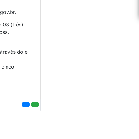
gov.br.
 03 (três)
osa.
através do e-
e cinco