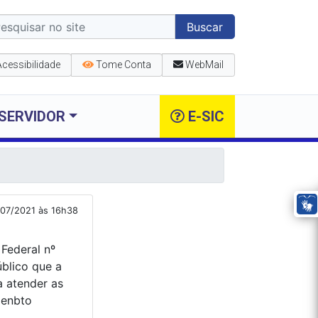
Buscar
Acessibilidade
Tome Conta
WebMail
SERVIDOR
E-SIC
/07/2021 às 16h38
Federal nº
úblico que a
a atender as
menbto