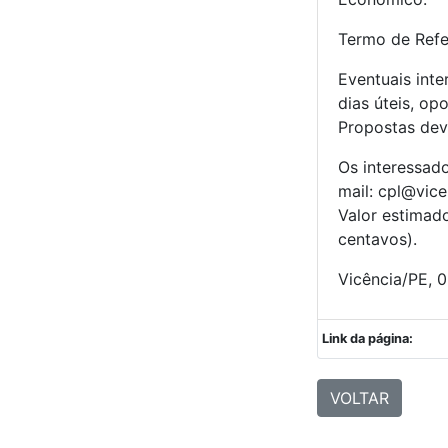
Termo de Refer
Eventuais int
dias úteis, op
Propostas dev
Os interessad
mail: cpl@vice
Valor estimado
centavos).
Vicência/PE, 0
Link da página:
VOLTAR