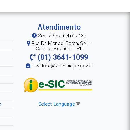
Atendimento
Seg. à Sex. 07h às 13h
Rua Dr. Manoel Borba, SN –
Centro | Vicência – PE
(81) 3641-1099
ouvidoria@vicencia.pe.gov.br
Select Language
▼
o