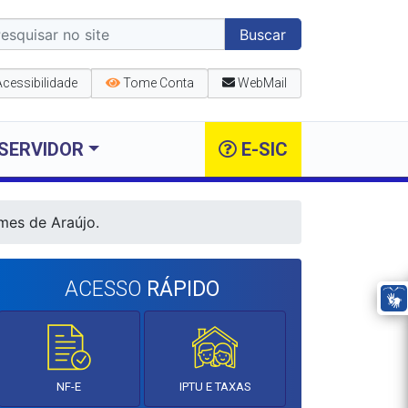
Buscar
Acessibilidade
Tome Conta
WebMail
SERVIDOR
E-SIC
mes de Araújo.
ACESSO
RÁPIDO
NF-E
IPTU E TAXAS