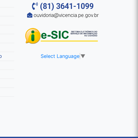
(81) 3641-1099
ouvidoria@vicencia.pe.gov.br
Select Language
▼
o