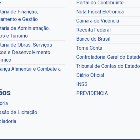
e
Portal do Contribuinte
taria de Finanças,
Nota Fiscal Eletrônica
jamento e Gestão
Câmara de Vicência
taria de Administração,
Receita Federal
os e Turismo
Banco do Brasil
taria de Obras, Serviços
Tome Conta
cos e Desenvolvimento
Controladoria-Geral do Estad
ômico
Tribunal de Contas do Estado
ança Alimentar e Combate a
Diário Oficial
INSS
ãos
PREVIDENCIA
oria
são de Licitação
oladoria