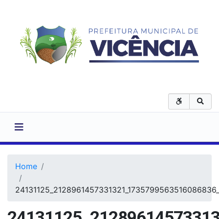
Home
24131125_2128961457331321_1735799563516086836
24131125_2128961457331