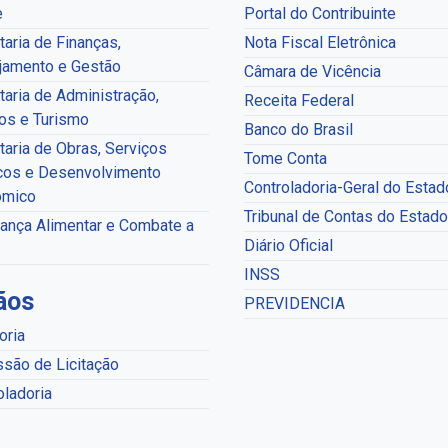
e
Portal do Contribuinte
taria de Finanças,
Nota Fiscal Eletrônica
jamento e Gestão
Câmara de Vicência
taria de Administração,
Receita Federal
os e Turismo
Banco do Brasil
taria de Obras, Serviços
Tome Conta
cos e Desenvolvimento
Controladoria-Geral do Estad
ômico
Tribunal de Contas do Estado
ança Alimentar e Combate a
Diário Oficial
INSS
ãos
PREVIDENCIA
oria
são de Licitação
oladoria