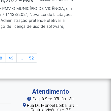
16/2022 – PMV
– PMV O MUNICÍPIO DE VICÊNCIA, em
 nº 14.133/2021, Nova Lei de Licitações
 Administração pretende efetivar a
ço de licença de uso de software,
8
49
…
52
Atendimento
Seg. à Sex. 07h às 13h
Rua Dr. Manoel Borba, SN –
Centro | Vicência – PE