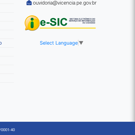
ouvidoria@vicencia.pe.gov.br
Select Language
▼
o
5/0001-40