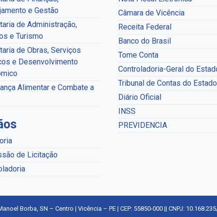
jamento e Gestão
Câmara de Vicência
taria de Administração,
Receita Federal
os e Turismo
Banco do Brasil
taria de Obras, Serviços
Tome Conta
cos e Desenvolvimento
Controladoria-Geral do Estad
ômico
Tribunal de Contas do Estado
ança Alimentar e Combate a
Diário Oficial
INSS
ãos
PREVIDENCIA
oria
são de Licitação
oladoria
Manoel Borba, SN – Centro | Vicência – PE | CEP: 55850-000 || CNPJ: 10.168.23