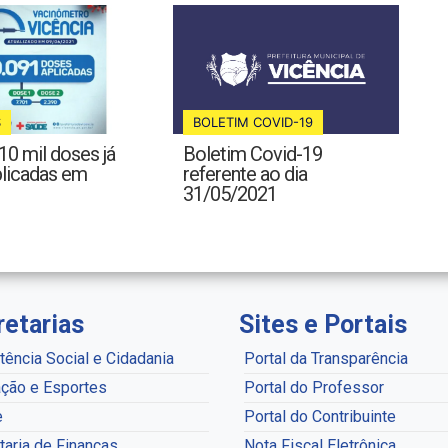
S
BOLETIM COVID-19
10 mil doses já
Boletim Covid-19
plicadas em
referente ao dia
31/05/2021
retarias
Sites e Portais
tência Social e Cidadania
Portal da Transparência
ção e Esportes
Portal do Professor
e
Portal do Contribuinte
taria de Finanças,
Nota Fiscal Eletrônica