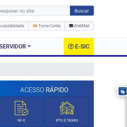
Buscar
Acessibilidade
Tome Conta
WebMail
SERVIDOR
E-SIC
ACESSO
RÁPIDO
NF-E
IPTU E TAXAS