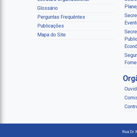
Plane
Glossário
Secre
Perguntas Frequêntes
Event
Publicações
Secre
Mapa do Site
Publi
Econ
Segur
Fome
Org
Ouvid
Comis
Contr
Rua Dr. 