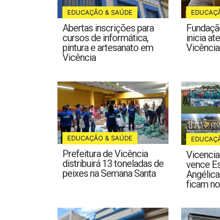
EDUCAÇÃ
EDUCAÇÃO & SAÚDE
Fundação
Abertas inscrições para
inicia a
cursos de informática,
Vicência
pintura e artesanato em
Vicência
EDUCAÇÃO & SAÚDE
EDUCAÇÃ
Prefeitura de Vicência
Vicencia
distribuirá 13 toneladas de
vence E
peixes na Semana Santa
Angélicas
ficam n