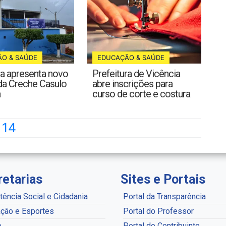
O & SAÚDE
EDUCAÇÃO & SAÚDE
ra apresenta novo
Prefeitura de Vicência
da Creche Casulo
abre inscrições para
a
curso de corte e costura
14
retarias
Sites e Portais
tência Social e Cidadania
Portal da Transparência
ção e Esportes
Portal do Professor
e
Portal do Contribuinte