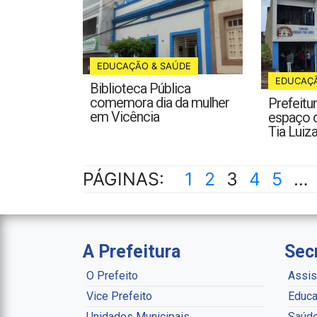
EDUCAÇÃO & SAÚDE
EDUCAÇÃ
Biblioteca Pública
comemora dia da mulher
Prefeitu
em Vicência
espaço 
Tia Luiz
PÁGINAS:
1
2
3
4
5
…
A Prefeitura
Sec
O Prefeito
Assis
Vice Prefeito
Educa
Unidades Municipais
Saúd