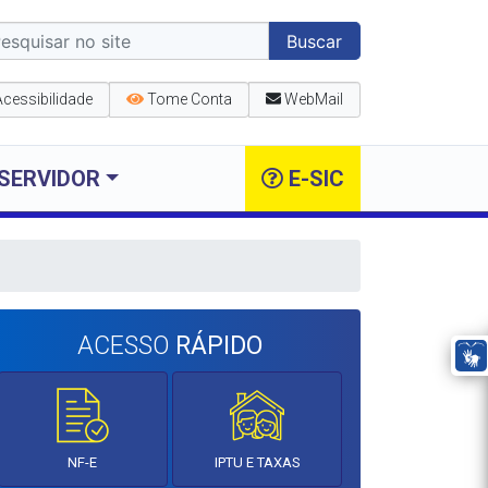
Buscar
Acessibilidade
Tome Conta
WebMail
SERVIDOR
E-SIC
ACESSO
RÁPIDO
NF-E
IPTU E TAXAS