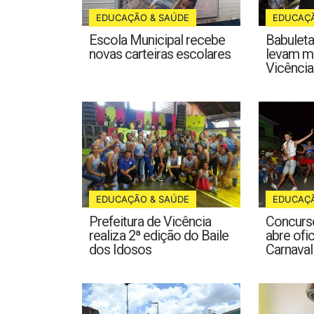
EDUCAÇÃO & SAÚDE
EDUCAÇÃ
Escola Municipal recebe
Babuleta
novas carteiras escolares
levam mu
Vicência
EDUCAÇÃO & SAÚDE
EDUCAÇÃ
Prefeitura de Vicência
Concurso
realiza 2ª edição do Baile
abre ofi
dos Idosos
Carnaval