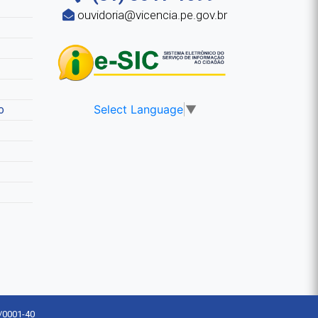
ouvidoria@vicencia.pe.gov.br
Select Language
▼
o
5/0001-40