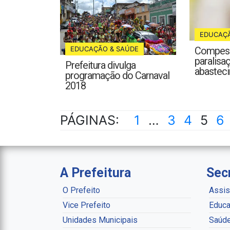
EDUCAÇÃ
EDUCAÇÃO & SAÚDE
Compesa
paralisa
Prefeitura divulga
abastec
programação do Carnaval
2018
PÁGINAS:
1
…
3
4
5
6
A Prefeitura
Sec
O Prefeito
Assis
Vice Prefeito
Educa
Unidades Municipais
Saúd