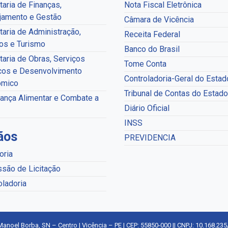
taria de Finanças,
Nota Fiscal Eletrônica
jamento e Gestão
Câmara de Vicência
taria de Administração,
Receita Federal
os e Turismo
Banco do Brasil
taria de Obras, Serviços
Tome Conta
cos e Desenvolvimento
Controladoria-Geral do Estad
ômico
Tribunal de Contas do Estado
ança Alimentar e Combate a
Diário Oficial
INSS
ãos
PREVIDENCIA
oria
são de Licitação
oladoria
Manoel Borba, SN – Centro | Vicência – PE | CEP: 55850-000 || CNPJ: 10.168.23