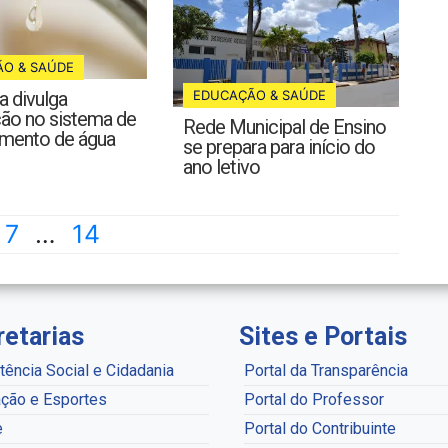
O & SAÚDE
EDUCAÇÃO & SAÚDE
 divulga
ção no sistema de
Rede Municipal de Ensino
imento de água
se prepara para início do
ano letivo
7
…
14
retarias
Sites e Portais
tência Social e Cidadania
Portal da Transparência
ção e Esportes
Portal do Professor
e
Portal do Contribuinte