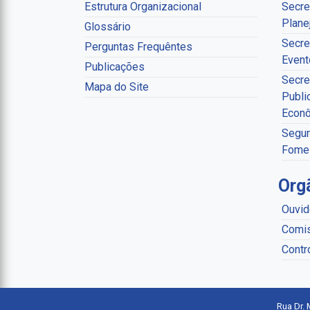
Estrutura Organizacional
Secre
Plane
Glossário
Secre
Perguntas Frequêntes
Event
Publicações
Secre
Mapa do Site
Publi
Econ
Segur
Fome
Org
Ouvid
Comis
Contr
Rua Dr. 