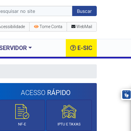
Buscar
Acessibilidade
Tome Conta
WebMail
SERVIDOR
E-SIC
ACESSO
RÁPIDO
NF-E
IPTU E TAXAS